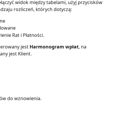
ełączyć widok między tabelami, użyj przycisków 
dzaju rozliczeń, których dotyczą: 
ane
ulowane
nie Rat i Płatności.
erowany jest 
Harmonogram wpłat
, na 
ny jest Klient.
mów do wznowienia.