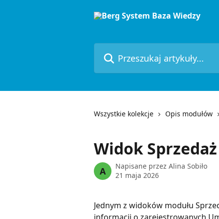
Przejdź do głównej zawartości
Przeszukaj artykuły...
Wszystkie kolekcje
Opis modułów
Widok Sprzedaż 
Napisane przez
Alina Sobiło
A
21 maja 2026
Jednym z widoków modułu Sprzedaż
informacji o zarejestrowanych U