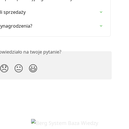
li sprzedaży
wynagrodzenia?
owiedziało na twoje pytanie?
😞
😐
😃