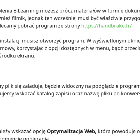
olenia E-Learning możesz prócz materiałów w formie doku
nież filmik, jednak ten wcześniej musi być właściwie przyg
olecamy pobrać program ze strony 
https://handbrake.fr/
 instalacji musisz otworzyć program. W wyświetlonym oknie
ilmowy, korzystając z opcji dostępnych w menu, bądź przecią
środku ekranu.
 plik się załaduje, będzie widoczny na podglądzie progra
ujemy wskazać katalog zapisu oraz nazwę pliku po konwersji
leży wskazać opcję 
Optymalizacja Web, 
która powoduje o
momencie pobierania.