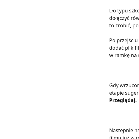
Do typu szk
dołączyć rów
to zrobić, p
Po przejściu
dodać plik f
w ramkę na 
Gdy wrzucony
etapie suger
Przeglądaj.
Następnie na
filmu już w 