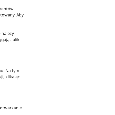
mentów 
otowany. Aby 
 należy 
gając plik 
mu. Na tym 
, klikając 
dtwarzanie 