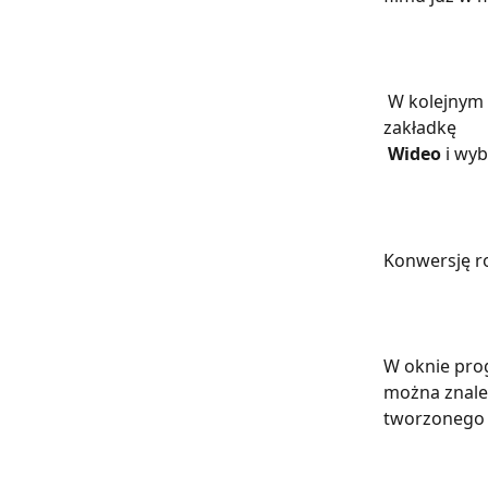
 W kolejnym kroku wskazujemy format konwersji. Jest to możliwe po przejściu na 
zakładkę 
Wideo 
i wyb
Konwersję r
W oknie prog
można znale
tworzonego sz