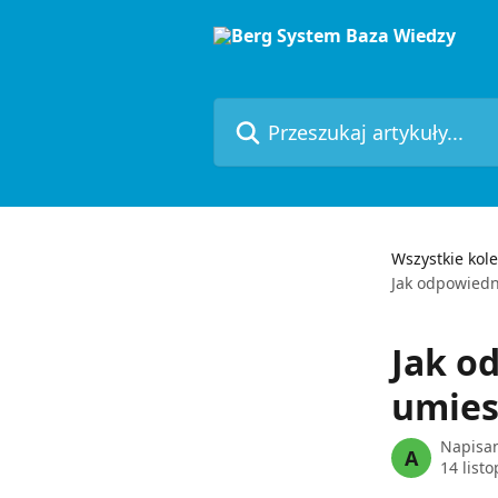
Przejdź do głównej zawartości
Przeszukaj artykuły...
Wszystkie kole
Jak odpowiedn
Jak o
umies
Napisa
A
14 list